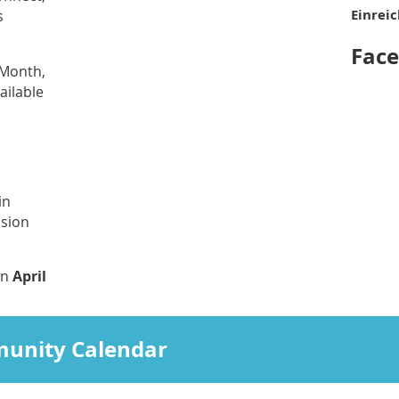
Einreic
s
Fac
 Month,
ailable
in
ssion
in
April
munity Calendar