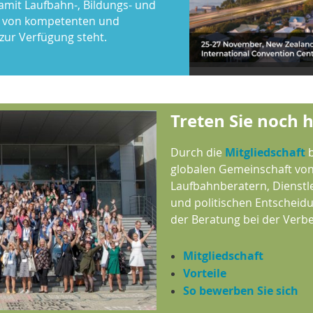
amit Laufbahn-, Bildungs- und
n von kompetenten und
 zur Verfügung steht.
Treten Sie noch 
Durch die
Mitgliedschaft
b
globalen Gemeinschaft von 
Laufbahnberatern, Dienstle
und politischen Entscheidun
der Beratung bei der Verb
Mitgliedschaft
Vorteile
So bewerben Sie sich