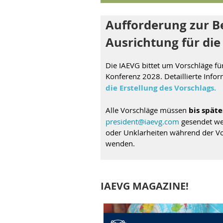
Aufforderung zur 
Ausrichtung für di
Die IAEVG bittet um
Vorschlä
ge f
ü
Konferenz 2028. Detaillierte Infor
die Erstellung des Vorschlags
.
Alle
Vorschlä
ge m
üssen
bis späte
president
@iaevg.com
gesendet we
oder Unklarheiten während der Vo
wenden.
IAEVG MAGAZINE!