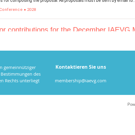
Kontaktieren Sie uns
in gemeinnütziger
n Bestimmungen des
n Rechts unterliegt
membership@iaevg.com
Pow