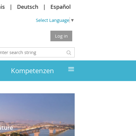
is
Deutsch
Español
Select Language
▼
Log in
≡
Kompetenzen