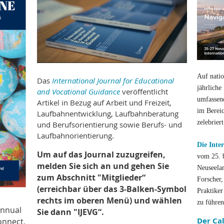
Auf natio
Das
International Journal for Educational
jährliche
and Vocational Guidance
veröffentlicht
umfassen
Artikel in Bezug auf Arbeit und Freizeit,
im Bereic
Laufbahnentwicklung, Laufbahnberatung
zelebrier
und Berufsorientierung sowie Berufs- und
Laufbahnorientierung.
Die Inte
Um auf das Journal zuzugreifen,
vom 25. 
melden Sie sich an und gehen Sie
Neuseelan
zum Abschnitt "Mitglieder“
Forscher,
(erreichbar über das 3-Balken-Symbol
Praktike
rechts im oberen Menü) und wählen
zu führen
annual
Sie dann "IJEVG“.
Der Cal
onnect,