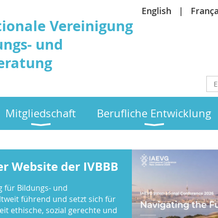
English
França
tionale Vereinigung
ungs- und
eratung
Mitgliedschaft
Berufliche Entwicklung
r Website der IVBBB
g für Bildungs- und
tweit führend und setzt sich für
it ethische, sozial gerechte und