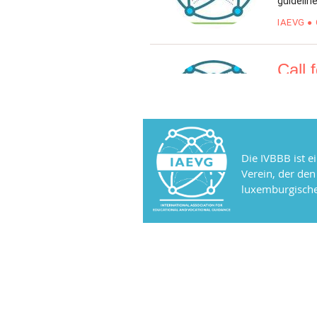
Die IVBBB ist e
Verein, der de
luxemburgische