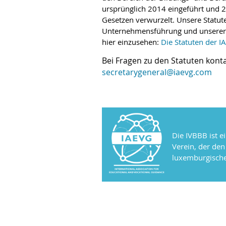
urspr
ü
nglich 2014 eingef
ü
hrt und 
Gesetzen verwurzelt. Unsere Statute
Unternehmensf
ü
hrung und unserer 
hier einzusehen:
Die Statuten der I
Bei Fragen zu den Statuten kont
secretarygeneral@iaevg.com
Die IVBBB ist e
Verein, der de
luxemburgische