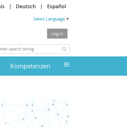
is
Deutsch
Español
Select Language
▼
Log in
≡
Kompetenzen