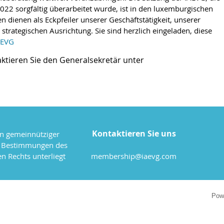
2022 sorgf
ä
ltig
ü
berarbeitet wurde, ist in den luxemburgischen
n dienen als Eckpfeiler unserer Gesch
ä
ftst
ä
tigkeit, unserer
strategischen Ausrichtung. Sie sind herzlich eingeladen, diese
AEVG
aktieren Sie den Generalsekret
ä
r unter
Kontaktieren Sie uns
in gemeinnütziger
n Bestimmungen des
n Rechts unterliegt
membership@iaevg.com
Pow