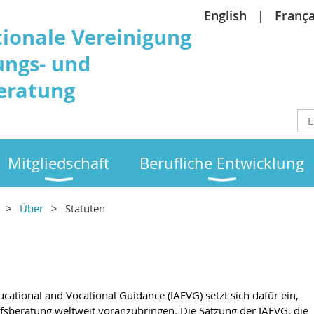
English
França
tionale Vereinigung
ungs- und
eratung
Mitgliedschaft
Berufliche Entwicklung
Über
Statuten
ucational and Vocational Guidance (IAEVG) setzt sich daf
ü
r ein,
fsberatung weltweit voranzubringen.
Die Satzung der IAEVG, die