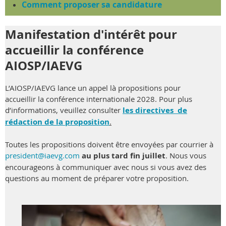
Comment proposer sa candidature
Manifestation d'intérêt pour
accueillir la conférence
AIOSP/IAEVG
L’AIOSP/IAEVG lance un
appel l
à propositions pour
accueillir
la
conférence
internationale
2028. Pour plus
d’informations
,
veuillez
consulter
les directives de
rédaction
de la proposition
.
Toutes
les propositions
doivent
être
envoyées
par
courrier
à
president@iaevg.com
au plus tard
fin juillet
. Nous
vous
encourageons
à
communiquer
avec nous
si
vous
avez
des
questions au moment de
préparer
votre
proposition.