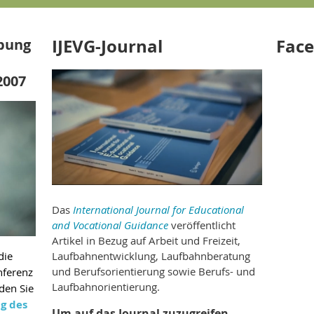
IJEVG-Journal
Fac
bung
2007
Das
International Journal for Educational
and Vocational Guidance
veröffentlicht
Artikel in Bezug auf Arbeit und Freizeit,
die
Laufbahnentwicklung, Laufbahnberatung
und Berufsorientierung sowie Berufs- und
nferenz
Laufbahnorientierung.
nden Sie
ng des
Um auf das Journal zuzugreifen,