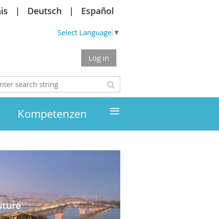
is
Deutsch
Español
Select Language
▼
Log in
≡
Kompetenzen