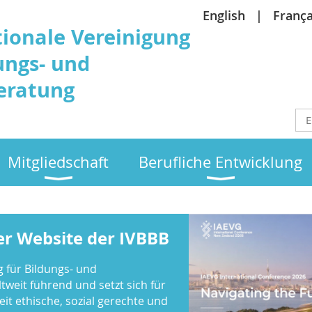
English
França
tionale Vereinigung
ungs- und
eratung
Mitgliedschaft
Berufliche Entwicklung
r Website der IVBBB
g für Bildungs- und
tweit führend und setzt sich für
it ethische, sozial gerechte und