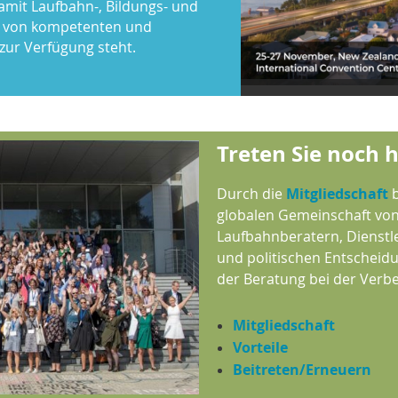
amit Laufbahn-, Bildungs- und
n von kompetenten und
 zur Verfügung steht.
Treten Sie noch 
Durch die
Mitgliedschaft
b
globalen Gemeinschaft von 
Laufbahnberatern, Dienstle
und politischen Entscheidun
der Beratung bei der Verb
Mitgliedschaft
Vorteile
Beitreten/Erneuern