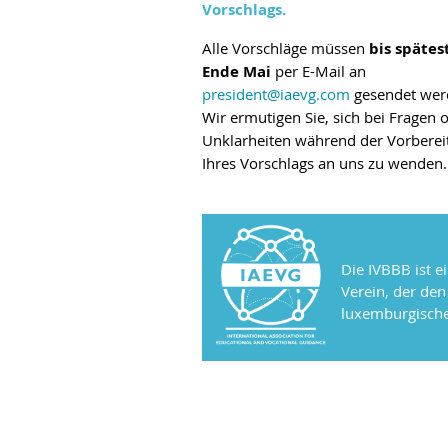
Vorschlags
.
Alle
Vorschlä
ge m
üssen
bis spätes
Ende Mai
per E-Mail an
president
@iaevg.com
gesendet wer
Wir ermutigen Sie, sich bei Fragen 
Unklarheiten während der Vorberei
Ihres Vorschlags an uns zu wenden.
Die IVBBB ist e
Verein, der de
luxemburgische