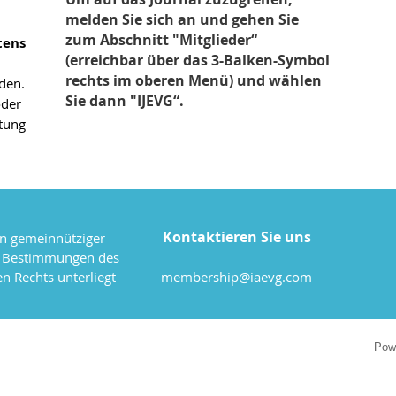
melden Sie sich an und gehen Sie
zum Abschnitt "Mitglieder“
tens
(erreichbar über das 3-Balken-Symbol
rechts im oberen Menü) und wählen
den.
Sie dann "IJEVG“.
oder
tung
Kontaktieren Sie uns
in gemeinnütziger
n Bestimmungen des
n Rechts unterliegt
membership@iaevg.com
Pow