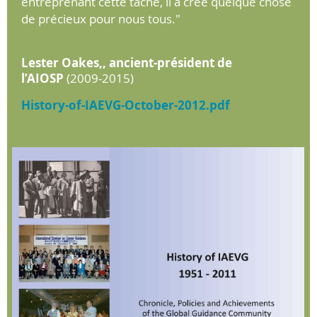
entreprenant cette tâche, il a créé quelque chose
de précieux pour nous tous."
Lester Oakes,
, ancient-président de
l’AIOSP
(2009-2015)
History-of-IAEVG-October-2012.pdf