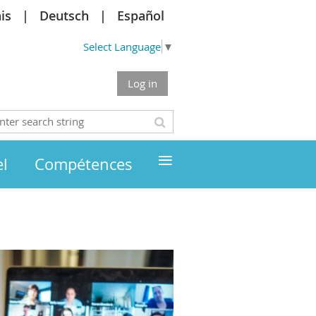
is
Deutsch
Español
Select Language
▼
Log in
≡
l
Compétences