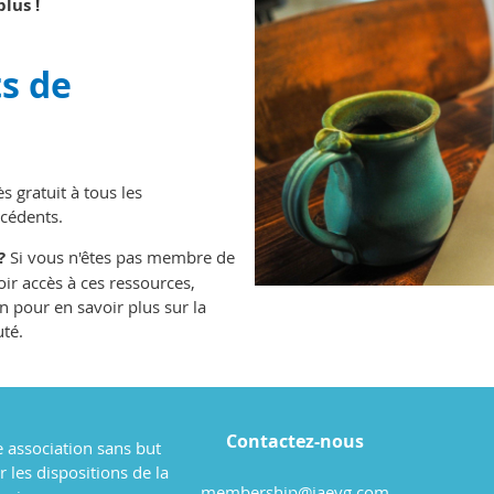
lus !
s de
 gratuit à tous les
cédents.
?
Si vous n'êtes pas membre de
ir accès à ces ressources,
on pour en savoir plus sur la
té.
Contactez-nous
 association sans but
ar les dispositions de la
membership@iaevg.com