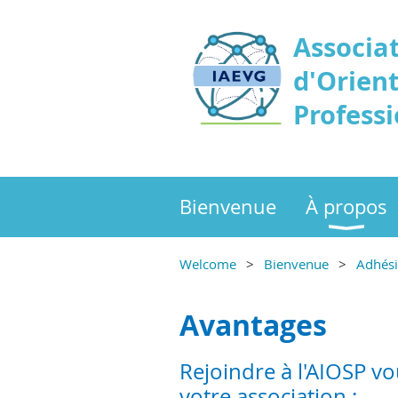
Associa
d'Orient
Professi
Bienvenue
À propos
Welcome
Bienvenue
Adhés
Avantages
Rejoindre à l'AIOSP vo
votre association :