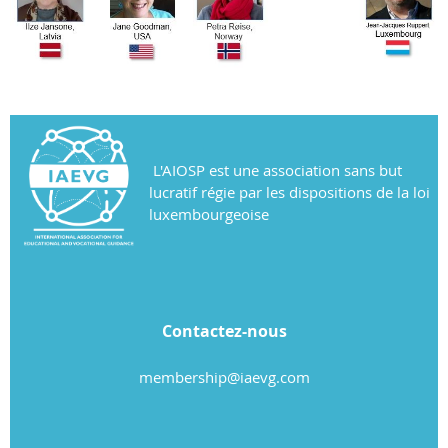
L'AIOSP est une association sans but
lucratif régie par les dispositions de la loi
luxembourgeoise
Contactez-nous
membership@iaevg.com